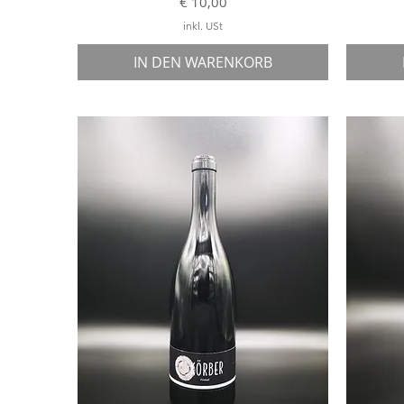
Preis
€ 10,00
inkl. USt
IN DEN WARENKORB