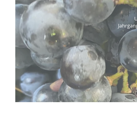
U
Jahrgan