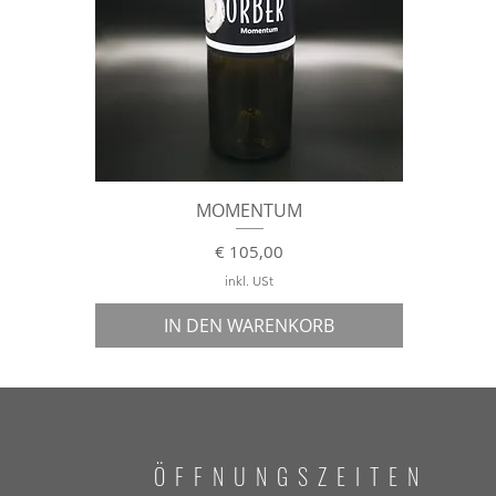
Schnellansicht
MOMENTUM
Preis
€ 105,00
inkl. USt
IN DEN WARENKORB
ÖFFNUNGSZEITE
N