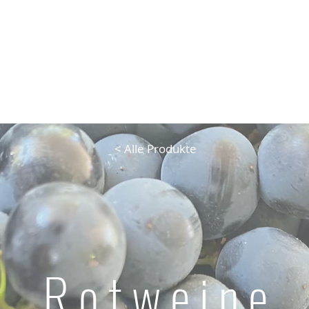
< Alle Produkte
R o t w e i n e