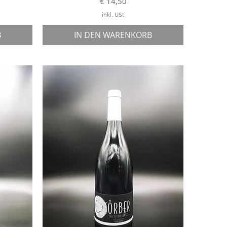
Preis
€ 14,50
inkl. USt
B
IN DEN WARENKORB