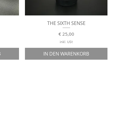
Schnellansicht
THE SIXTH SENSE
Preis
€ 25,00
inkl. USt
B
IN DEN WARENKORB