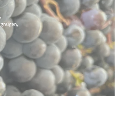
k.
rgnügen,