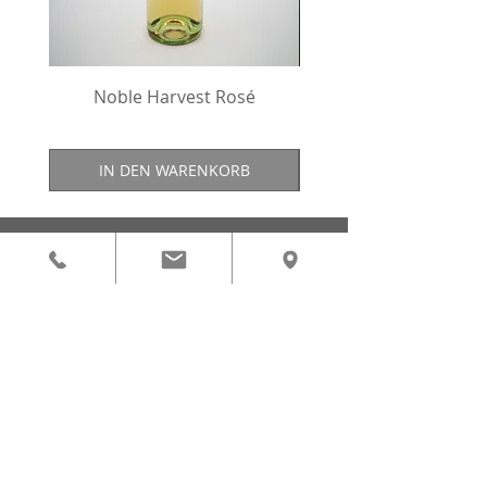
Noble Harvest Rosé
IN DEN WARENKORB
ÖFFNUNGSZEITE
N
KÖRBER Weingut & Weinbau
Weinverkostungen und Ab Hof Verkauf
direkt vom Winzer
KÖRBERs Blumenwiese
"An der Goldenen Stiege"
Google- Standort:
Wegbeschreibung
HEURIGER